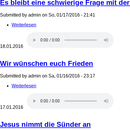
Es bleibt eine schwierige Frage mit d
Submitted by
admin
on
So, 01/17/2016 - 21:41
Weiterlesen
über
Es
bleibt
eine
schwierige
18.01.2016
Frage
mit
der
Wir wünschen euch Frieden
Wahrheit
auch
Submitted by
admin
on
Sa, 01/16/2016 - 23:17
um
Mann
Weiterlesen
über
und
Wir
Frau
wünschen
euch
Frieden
17.01.2016
Jesus nimmt die Sünder an