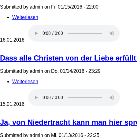
Submitted by
admin
on
Fr, 01/15/2016 - 22:00
Weiterlesen
über
Jesus
nimmt
die
Sünder
16.01.2016
an
Dass alle Christen von der Liebe erfüllt
Submitted by
admin
on
Do, 01/14/2016 - 23:29
Weiterlesen
über
Dass
alle
Christen
von
15.01.2016
der
Liebe
erfüllt
Ja, von Niedertracht kann man hier sp
sind
Submitted by
admin
on
Mi, 01/13/2016 - 22:25