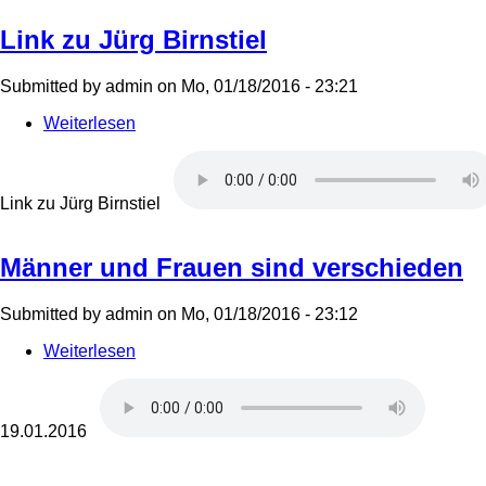
Link zu Jürg Birnstiel
Submitted by
admin
on
Mo, 01/18/2016 - 23:21
Weiterlesen
über
Link
zu
Jürg
Birnstiel
Link zu Jürg Birnstiel
Männer und Frauen sind verschieden
Submitted by
admin
on
Mo, 01/18/2016 - 23:12
Weiterlesen
über
Männer
und
Frauen
sind
19.01.2016
verschieden