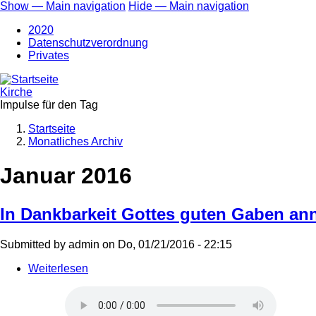
Direkt
Show — Main navigation
Hide — Main navigation
zum
Main
2020
Inhalt
navigation
Datenschutzverordnung
Privates
Kirche
Impulse für den Tag
Startseite
Monatliches Archiv
Breadcrumb
Januar 2016
In Dankbarkeit Gottes guten Gaben a
Submitted by
admin
on
Do, 01/21/2016 - 22:15
Weiterlesen
über
In
Dankbarkeit
Gottes