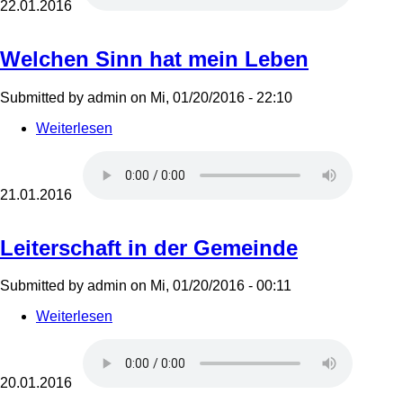
guten
22.01.2016
Gaben
annehmen
Welchen Sinn hat mein Leben
Submitted by
admin
on
Mi, 01/20/2016 - 22:10
Weiterlesen
über
Welchen
Sinn
hat
mein
21.01.2016
Leben
Leiterschaft in der Gemeinde
Submitted by
admin
on
Mi, 01/20/2016 - 00:11
Weiterlesen
über
Leiterschaft
in
der
Gemeinde
20.01.2016