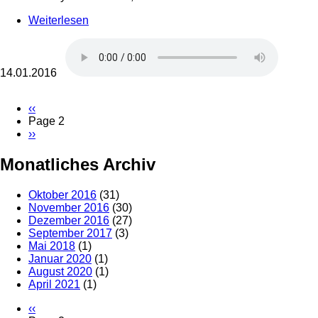
Weiterlesen
über
Ja,
von
Niedertracht
kann
14.01.2016
man
hier
Vorherige
‹‹
sprechen
Seite
Page 2
Seitennummerierung
Nächste
››
Seite
Monatliches Archiv
Oktober 2016
(31)
November 2016
(30)
Dezember 2016
(27)
September 2017
(3)
Mai 2018
(1)
Januar 2020
(1)
August 2020
(1)
April 2021
(1)
Vorherige
‹‹