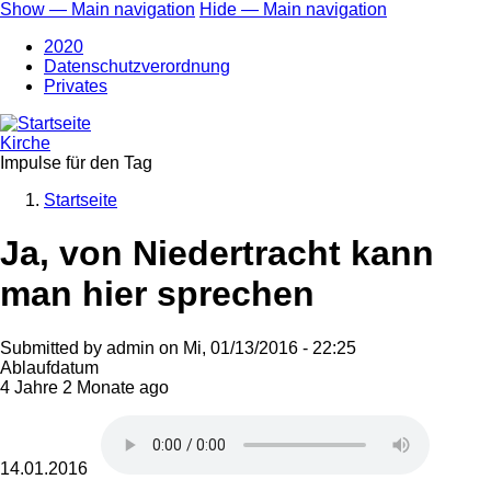
Direkt
Show — Main navigation
Hide — Main navigation
zum
Main
2020
Inhalt
navigation
Datenschutzverordnung
Privates
Kirche
Impulse für den Tag
Startseite
Breadcrumb
Ja, von Niedertracht kann
man hier sprechen
Submitted by
admin
on
Mi, 01/13/2016 - 22:25
Ablaufdatum
4 Jahre 2 Monate ago
14.01.2016