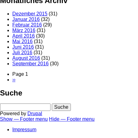
Monatliches Archiv
Dezember 2015
(31)
Januar 2016
(32)
Februar 2016
(29)
März 2016
(31)
April 2016
(30)
Mai 2016
(31)
Juni 2016
(31)
Juli 2016
(31)
August 2016
(31)
September 2016
(30)
Page 1
Nächste
››
Seitennummerierung
Seite
Suche
Suche
Powered by
Drupal
Show — Footer menu
Hide — Footer menu
Footer
Impressum
menu