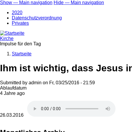
Direkt
Show — Main navigation
Hide — Main navigation
zum
Main
2020
Inhalt
navigation
Datenschutzverordnung
Privates
Kirche
Impulse für den Tag
Startseite
Breadcrumb
Ihm ist wichtig, dass Jesus 
Submitted by
admin
on
Fr, 03/25/2016 - 21:59
Ablaufdatum
4 Jahre ago
26.03.2016